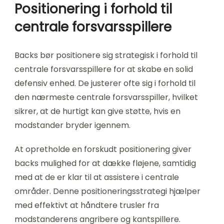
Positionering i forhold til
centrale forsvarsspillere
Backs bør positionere sig strategisk i forhold til
centrale forsvarsspillere for at skabe en solid
defensiv enhed. De justerer ofte sig i forhold til
den nærmeste centrale forsvarsspiller, hvilket
sikrer, at de hurtigt kan give støtte, hvis en
modstander bryder igennem.
At opretholde en forskudt positionering giver
backs mulighed for at dække fløjene, samtidig
med at de er klar til at assistere i centrale
områder. Denne positioneringsstrategi hjælper
med effektivt at håndtere trusler fra
modstanderens angribere og kantspillere.