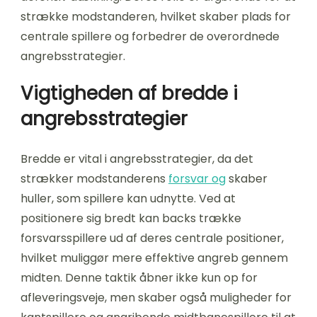
strække modstanderen, hvilket skaber plads for
centrale spillere og forbedrer de overordnede
angrebsstrategier.
Vigtigheden af bredde i
angrebsstrategier
Bredde er vital i angrebsstrategier, da det
strækker modstanderens
forsvar og
skaber
huller, som spillere kan udnytte. Ved at
positionere sig bredt kan backs trække
forsvarsspillere ud af deres centrale positioner,
hvilket muliggør mere effektive angreb gennem
midten. Denne taktik åbner ikke kun op for
afleveringsveje, men skaber også muligheder for