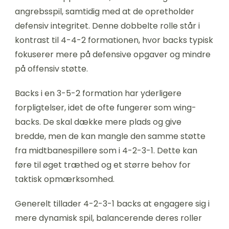
angrebsspil, samtidig med at de opretholder
defensiv integritet. Denne dobbelte rolle står i
kontrast til 4-4-2 formationen, hvor backs typisk
fokuserer mere på defensive opgaver og mindre
på offensiv støtte.
Backs i en 3-5-2 formation har yderligere
forpligtelser, idet de ofte fungerer som wing-
backs. De skal dække mere plads og give
bredde, men de kan mangle den samme støtte
fra midtbanespillere som i 4-2-3-1. Dette kan
føre til øget træthed og et større behov for
taktisk opmærksomhed.
Generelt tillader 4-2-3-1 backs at engagere sig i
mere dynamisk spil, balancerende deres roller