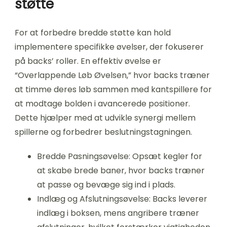
støtte
For at forbedre bredde støtte kan hold
implementere specifikke øvelser, der fokuserer
på backs’ roller. En effektiv øvelse er
“Overlappende Løb Øvelsen,” hvor backs træner
at timme deres løb sammen med kantspillere for
at modtage bolden i avancerede positioner.
Dette hjælper med at udvikle synergi mellem
spillerne og forbedrer beslutningstagningen.
Bredde Pasningsøvelse: Opsæt kegler for
at skabe brede baner, hvor backs træner
at passe og bevæge sig ind i plads.
Indlæg og Afslutningsøvelse: Backs leverer
indlæg i boksen, mens angribere træner