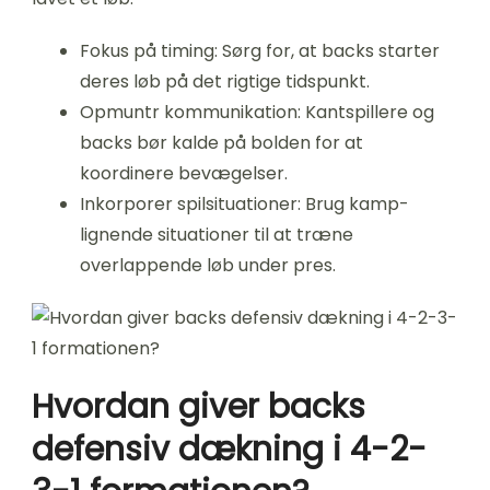
Fokus på timing: Sørg for, at backs starter
deres løb på det rigtige tidspunkt.
Opmuntr kommunikation: Kantspillere og
backs bør kalde på bolden for at
koordinere bevægelser.
Inkorporer spilsituationer: Brug kamp-
lignende situationer til at træne
overlappende løb under pres.
Hvordan giver backs
defensiv dækning i 4-2-