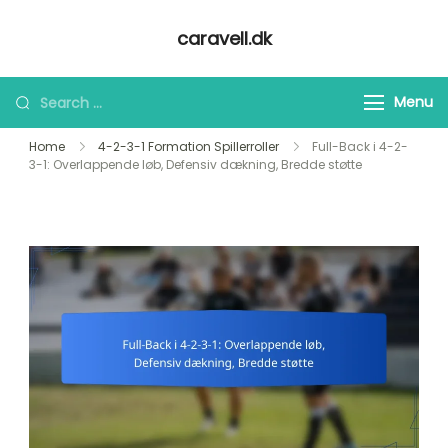
Skip
caravell.dk
to
content
Looking
Menu
for
Home
4-2-3-1 Formation Spillerroller
Full-Back i 4-2-
Something?
3-1: Overlappende løb, Defensiv dækning, Bredde støtte