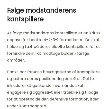
Følge modstanderens
kantspillere
At følge modstanderens kantspillere er en kritisk
opgave for backs i 4-2-3-1 formationen. De skal
holde sig tæt på deres tildelte kantspillere for at
forhindre dem i at modtage bolden i farlige
områder.
Backs bør forudse bevægelserne af kantspillere
og justere deres positionering derefter. Dette
inkluderer at genkende, hvornår de skal
engagere sig aggressivt eller trække sig tilbage
for at opretholde den defensive formation, især
under kontraangreb.