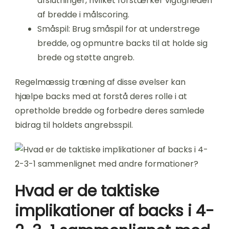
afslutninger, hvilket forstærker vigtigheden
af bredde i målscoring.
Småspil: Brug småspil for at understrege
bredde, og opmuntre backs til at holde sig
brede og støtte angreb.
Regelmæssig træning af disse øvelser kan
hjælpe backs med at forstå deres rolle i at
opretholde bredde og forbedre deres samlede
bidrag til holdets angrebsspil.
Hvad er de taktiske
implikationer af backs i 4-