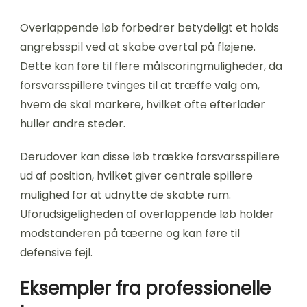
Overlappende løb forbedrer betydeligt et holds
angrebsspil ved at skabe overtal på fløjene.
Dette kan føre til flere målscoringmuligheder, da
forsvarsspillere tvinges til at træffe valg om,
hvem de skal markere, hvilket ofte efterlader
huller andre steder.
Derudover kan disse løb trække forsvarsspillere
ud af position, hvilket giver centrale spillere
mulighed for at udnytte de skabte rum.
Uforudsigeligheden af overlappende løb holder
modstanderen på tæerne og kan føre til
defensive fejl.
Eksempler fra professionelle