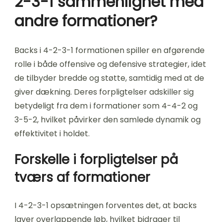
2-3-1 sammenlignet med
andre formationer?
Backs i 4-2-3-1 formationen spiller en afgørende
rolle i både offensive og defensive strategier, idet
de tilbyder bredde og støtte, samtidig med at de
giver dækning. Deres forpligtelser adskiller sig
betydeligt fra dem i formationer som 4-4-2 og
3-5-2, hvilket påvirker den samlede dynamik og
effektivitet i holdet.
Forskelle i forpligtelser på
tværs af formationer
I 4-2-3-1 opsætningen forventes det, at backs
laver overlappende løb, hvilket bidrager til