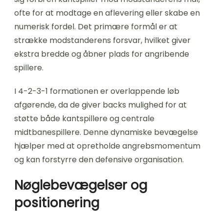
ofte for at modtage en aflevering eller skabe en
numerisk fordel. Det primære formål er at
strække modstanderens forsvar, hvilket giver
ekstra bredde og åbner plads for angribende
spillere.
I 4-2-3-1 formationen er overlappende løb
afgørende, da de giver backs mulighed for at
støtte både kantspillere og centrale
midtbanespillere. Denne dynamiske bevægelse
hjælper med at opretholde angrebsmomentum
og kan forstyrre den defensive organisation.
Nøglebevægelser og
positionering