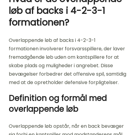
løb af backs i 4-2-3-1
formationen?
Overlappende løb af backs i 4-2-3-1
formationen involverer forsvarsspillere, der laver
fremadgående løb uden om kantspillere for at
skabe plads og muligheder i angrebet. Disse
bevægelser forbedrer det offensive spil, samtidig
med at de opretholder defensive forpligtelser.
Definition og formål med
overlappende løb
Overlappende løb opstår, når en back bevæger
sig forbi en kantspiller mod modstanderens mål,