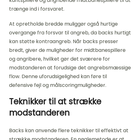
kantspillere og angribende midtbanespillere til at
trænge ind i forsvaret.
At opretholde bredde muliggør også hurtige
overgange fra forsvar til angreb, da backs hurtigt
kan støtte kontraangreb. Når backs presser
bredt, giver de muligheder for midtbanespillere
og angribere, hvilket gør det sværere for
modstanderen at forudsige det angrebsmæssige
flow. Denne uforudsigelighed kan føre til
defensive fejl og målscoringmuligheder.
Teknikker til at strække
modstanderen
Backs kan anvende flere teknikker til effektivt at
strække modstanderen. En nøglemetode er at