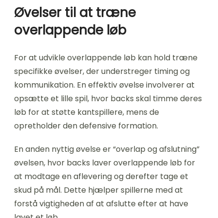
Øvelser til at træne
overlappende løb
For at udvikle overlappende løb kan hold træne
specifikke øvelser, der understreger timing og
kommunikation. En effektiv øvelse involverer at
opsætte et lille spil, hvor backs skal timme deres
løb for at støtte kantspillere, mens de
opretholder den defensive formation.
En anden nyttig øvelse er “overlap og afslutning”
øvelsen, hvor backs laver overlappende løb for
at modtage en aflevering og derefter tage et
skud på mål. Dette hjælper spillerne med at
forstå vigtigheden af at afslutte efter at have
lavet et løb.