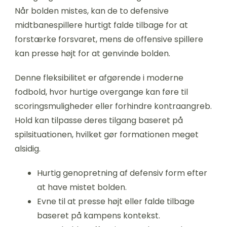
Når bolden mistes, kan de to defensive
midtbanespillere hurtigt falde tilbage for at
forstærke forsvaret, mens de offensive spillere
kan presse højt for at genvinde bolden.
Denne fleksibilitet er afgørende i moderne
fodbold, hvor hurtige overgange kan føre til
scoringsmuligheder eller forhindre kontraangreb.
Hold kan tilpasse deres tilgang baseret på
spilsituationen, hvilket gør formationen meget
alsidig.
Hurtig genopretning af defensiv form efter
at have mistet bolden.
Evne til at presse højt eller falde tilbage
baseret på kampens kontekst.