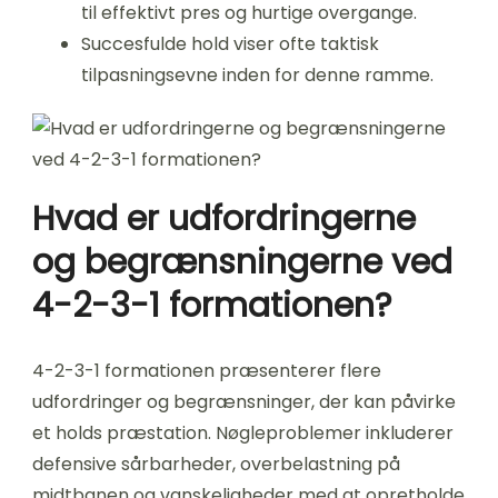
til effektivt pres og hurtige overgange.
Succesfulde hold viser ofte taktisk
tilpasningsevne inden for denne ramme.
Hvad er udfordringerne
og begrænsningerne ved
4-2-3-1 formationen?
4-2-3-1 formationen præsenterer flere
udfordringer og begrænsninger, der kan påvirke
et holds præstation. Nøgleproblemer inkluderer
defensive sårbarheder, overbelastning på
midtbanen og vanskeligheder med at opretholde