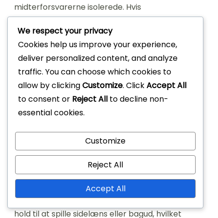
midterforsvarerne isolerede. Hvis
modstanderens hold bryder hurtigt, kan manglen
We respect your privacy
på øjeblikkelig støtte resultere i en-mod-en-
Cookies help us improve your experience,
situationer, der er svære at forsvare.
deliver personalized content, and analyze
Overbelastning på
traffic. You can choose which cookies to
allow by clicking
Customize
. Click
Accept All
midtbanen
to consent or
Reject All
to decline non-
essential cookies.
Overbelastning på midtbanen er en anden
betydelig udfordring i 4-2-3-1 opstillingen.
Customize
Tilstedeværelsen af tre offensive
midtbanespillere kan føre til overfyldning i de
Reject All
centrale områder, hvilket gør det svært for
spillere at finde plads og skabe effektive
Accept All
pasningsveje. Denne overbelastning tvinger ofte
hold til at spille sidelæns eller bagud, hvilket