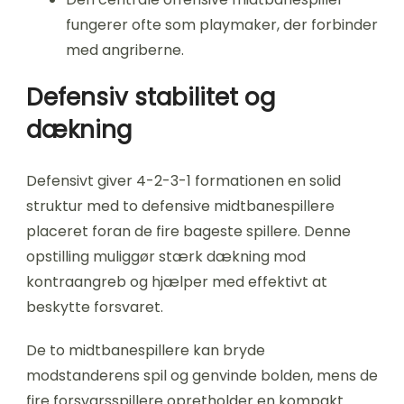
fungerer ofte som playmaker, der forbinder
med angriberne.
Defensiv stabilitet og
dækning
Defensivt giver 4-2-3-1 formationen en solid
struktur med to defensive midtbanespillere
placeret foran de fire bageste spillere. Denne
opstilling muliggør stærk dækning mod
kontraangreb og hjælper med effektivt at
beskytte forsvaret.
De to midtbanespillere kan bryde
modstanderens spil og genvinde bolden, mens de
fire forsvarsspillere opretholder en kompakt