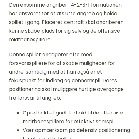
Den ensomme angriber i 4-2-3-1 formationen
har ansvaret for at afslutte angreb og holde
spillet i gang. Placeret centralt skal angriberen
kunne skabe plads for sig selv og de offensive
midtbanespillere.
Denne spiller engagerer ofte med
forsvarsspillere for at skabe muligheder for
andre, samtidig med at han også er et
fokuspunkt for indlæg og gennemspil. Deres
positionering skal muliggøre hurtige overgange
fra forsvar til angreb.
Oprethold et godt forhold til de offensive
midtbanespillere for effektivt samspil.
Vær opmærksom på defensiv positionering
for at udnytte huller.