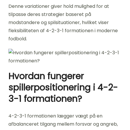
Denne variationer giver hold mulighed for at
tilpasse deres strategier baseret på
modstandere og spilsituationer, hvilket viser
fleksibiliteten af 4-2-3-1 formationen i moderne
fodbold.
Hvordan fungerer
spillerpositionering i 4-2-
3-1 formationen?
4-2-3-1 formationen lægger vægt på en
afbalanceret tilgang mellem forsvar og angreb,