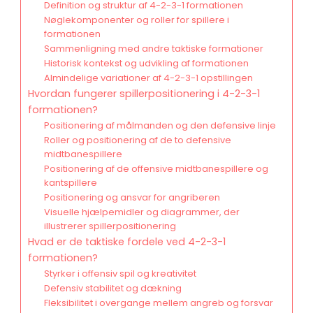
Definition og struktur af 4-2-3-1 formationen
Nøglekomponenter og roller for spillere i
formationen
Sammenligning med andre taktiske formationer
Historisk kontekst og udvikling af formationen
Almindelige variationer af 4-2-3-1 opstillingen
Hvordan fungerer spillerpositionering i 4-2-3-1
formationen?
Positionering af målmanden og den defensive linje
Roller og positionering af de to defensive
midtbanespillere
Positionering af de offensive midtbanespillere og
kantspillere
Positionering og ansvar for angriberen
Visuelle hjælpemidler og diagrammer, der
illustrerer spillerpositionering
Hvad er de taktiske fordele ved 4-2-3-1
formationen?
Styrker i offensiv spil og kreativitet
Defensiv stabilitet og dækning
Fleksibilitet i overgange mellem angreb og forsvar