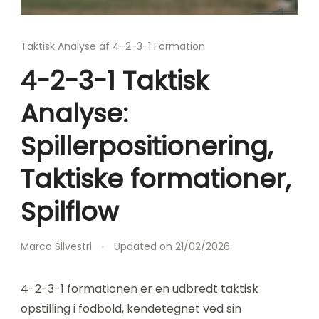
Taktisk Analyse af 4-2-3-1 Formation
4-2-3-1 Taktisk
Analyse:
Spillerpositionering,
Taktiske formationer,
Spilflow
Marco Silvestri
Updated on
21/02/2026
4-2-3-1 formationen er en udbredt taktisk
opstilling i fodbold, kendetegnet ved sin