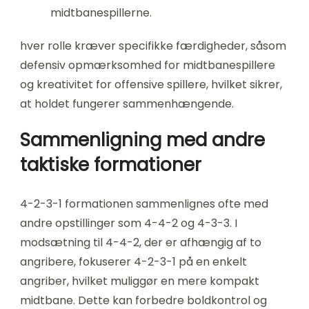
midtbanespillerne.
hver rolle kræver specifikke færdigheder, såsom
defensiv opmærksomhed for midtbanespillere
og kreativitet for offensive spillere, hvilket sikrer,
at holdet fungerer sammenhængende.
Sammenligning med andre
taktiske formationer
4-2-3-1 formationen sammenlignes ofte med
andre opstillinger som 4-4-2 og 4-3-3. I
modsætning til 4-4-2, der er afhængig af to
angribere, fokuserer 4-2-3-1 på en enkelt
angriber, hvilket muliggør en mere kompakt
midtbane. Dette kan forbedre boldkontrol og