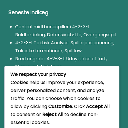
Seneste indlæg
Central midtbanespiller i 4-2-3-1:
Boldfordeling, Defensiv støtte, Overgangsspil
4-2-3-1 Taktisk Analyse: Spillerpositionering,
Taktiske formationer, Spilflow
Bred angreb i 4-2-3-1: Udnyttelse af fart,
Skære ind, Afslutning
We respect your privacy
4-2-3-1 Taktisk Analyse: Gennemgang af
Cookies help us improve your experience,
nøglespil, Taktiske beslutninger, Kampens
deliver personalized content, and analyze
indflydelse
traffic. You can choose which cookies to
4-2-3-1 formation: Angrebsovergange,
allow by clicking
Customize
. Click
Accept All
Defensiv stabilitet, Breddehåndtering
to consent or
Reject All
to decline non-
essential cookies.