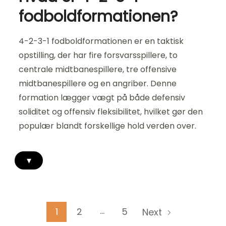
fodboldformationen?
4-2-3-1 fodboldformationen er en taktisk
opstilling, der har fire forsvarsspillere, to
centrale midtbanespillere, tre offensive
midtbanespillere og en angriber. Denne
formation lægger vægt på både defensiv
soliditet og offensiv fleksibilitet, hvilket gør den
populær blandt forskellige hold verden over.
▾
Posts
…
Page
Page
Page
1
2
5
Next