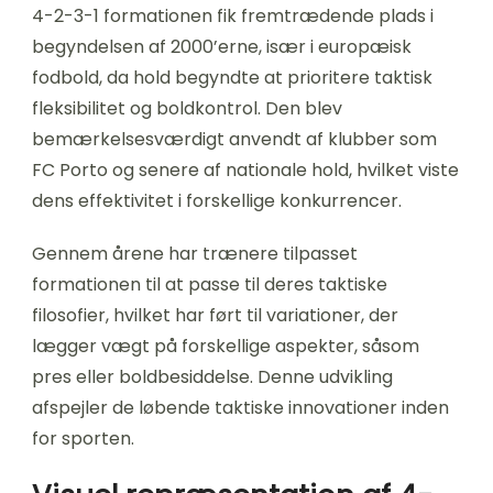
4-2-3-1 formationen fik fremtrædende plads i
begyndelsen af 2000’erne, især i europæisk
fodbold, da hold begyndte at prioritere taktisk
fleksibilitet og boldkontrol. Den blev
bemærkelsesværdigt anvendt af klubber som
FC Porto og senere af nationale hold, hvilket viste
dens effektivitet i forskellige konkurrencer.
Gennem årene har trænere tilpasset
formationen til at passe til deres taktiske
filosofier, hvilket har ført til variationer, der
lægger vægt på forskellige aspekter, såsom
pres eller boldbesiddelse. Denne udvikling
afspejler de løbende taktiske innovationer inden
for sporten.