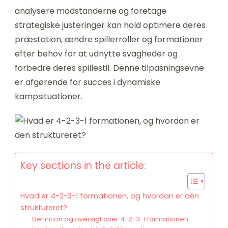
analysere modstanderne og foretage
strategiske justeringer kan hold optimere deres
præstation, ændre spillerroller og formationer
efter behov for at udnytte svagheder og
forbedre deres spillestil. Denne tilpasningsevne
er afgørende for succes i dynamiske
kampsituationer.
Key sections in the article:
Hvad er 4-2-3-1 formationen, og hvordan er den
struktureret?
Definition og oversigt over 4-2-3-1 formationen