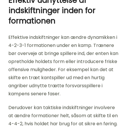
Effektiv udnyttelse af
indskiftninger inden for
formationen
Effektive indskiftninger kan ændre dynamikken i
4-2-3-1 formationen under en kamp. Trænere
bør overveje at bringe spillere ind, der enten kan
opretholde holdets form eller introducere friske
offensive muligheder. For eksempel kan det at
skifte en træt kantspiller ud med en hurtig
angriber udnytte trætte forsvarsspillere i
kampens senere faser.
Derudover kan taktiske indskiftninger involvere
at ændre formationer helt, såsom at skifte til en
4-4-2, hvis holdet har brug for at sikre en føring.