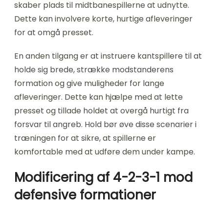
skaber plads til midtbanespillerne at udnytte.
Dette kan involvere korte, hurtige afleveringer
for at omgå presset.
En anden tilgang er at instruere kantspillere til at
holde sig brede, strække modstanderens
formation og give muligheder for lange
afleveringer. Dette kan hjælpe med at lette
presset og tillade holdet at overgå hurtigt fra
forsvar til angreb. Hold bør øve disse scenarier i
træningen for at sikre, at spillerne er
komfortable med at udføre dem under kampe.
Modificering af 4-2-3-1 mod
defensive formationer