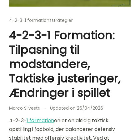
4-2-3-1 formationsstrategier
4-2-3-1 Formation:
Tilpasning til
modstandere,
Taktiske justeringer,
Ændringer i spillet
Marco Silvestri
Updated on
26/04/2026
4-2-3-
1 formation
en er en alsidig taktisk
opstilling i fodbold, der balancerer defensiv
stabilitet med offensiv kreativitet. Ved at