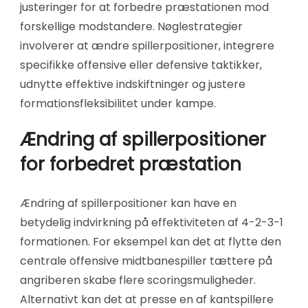
justeringer for at forbedre præstationen mod
forskellige modstandere. Nøglestrategier
involverer at ændre spillerpositioner, integrere
specifikke offensive eller defensive taktikker,
udnytte effektive indskiftninger og justere
formationsfleksibilitet under kampe.
Ændring af spillerpositioner
for forbedret præstation
Ændring af spillerpositioner kan have en
betydelig indvirkning på effektiviteten af 4-2-3-1
formationen. For eksempel kan det at flytte den
centrale offensive midtbanespiller tættere på
angriberen skabe flere scoringsmuligheder.
Alternativt kan det at presse en af kantspillere