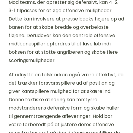
Mod teams, der opretter sig defensivt, kan 4-2-
3-1 tilpasses for at øge offensive muligheder.
Dette kan involvere at presse backs højere op ad
banen for at skabe bredde og overbelaste
fløjene. Derudover kan den centrale offensive
midtbanespiller opfordres til at lave løb ind i
boksen for at støtte angriberen og skabe flere
scoringsmuligheder.
At udnytte en falsk ni kan også være effektivt, da
det trækker forsvarsspillere ud af position og
giver kantspillere mulighed for at skære ind.
Denne taktiske ændring kan forstyrre
modstanderens defensive form og skabe huller
til gennemtrængende afleveringer. Hold bør
være forberedt på at justere deres offensive
mønstre baseret på den defensive opstilling, de