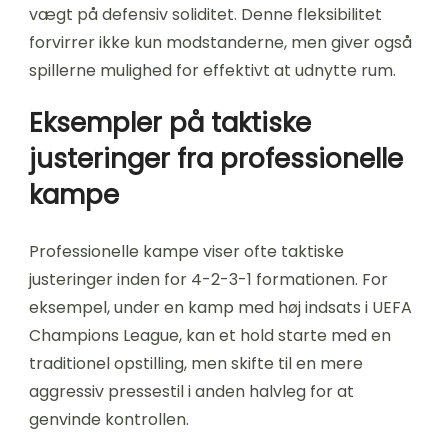
vægt på defensiv soliditet. Denne fleksibilitet
forvirrer ikke kun modstanderne, men giver også
spillerne mulighed for effektivt at udnytte rum.
Eksempler på taktiske
justeringer fra professionelle
kampe
Professionelle kampe viser ofte taktiske
justeringer inden for 4-2-3-1 formationen. For
eksempel, under en kamp med høj indsats i UEFA
Champions League, kan et hold starte med en
traditionel opstilling, men skifte til en mere
aggressiv pressestil i anden halvleg for at
genvinde kontrollen.