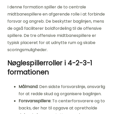
I denne formation spiller de to centrale
midtbanespillere en afgørende rolle i at forbinde
forsvar og angreb. De beskytter baglinjen, mens
de også faciliterer boldfordeling til de offensive
spillere. De tre offensive midtbanespillere er
typisk placeret for at udnytte rum og skabe
scoringsmuligheder.
Nøglespillerroller i 4-2-3-1
formationen
Målmand:
Den sidste forsvarslinje, ansvarlig
for at redde skud og organisere baglinjen.
Forsvarsspillere:
To centerforsvarere og to
backs, der har til opgave at opretholde