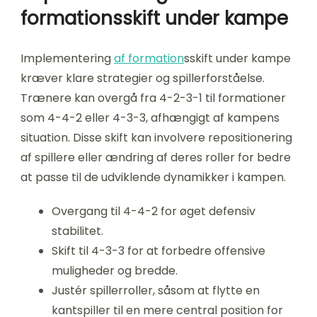
formationsskift under kampe
Implementering
af formation
sskift under kampe
kræver klare strategier og spillerforståelse.
Trænere kan overgå fra 4-2-3-1 til formationer
som 4-4-2 eller 4-3-3, afhængigt af kampens
situation. Disse skift kan involvere repositionering
af spillere eller ændring af deres roller for bedre
at passe til de udviklende dynamikker i kampen.
Overgang til 4-4-2 for øget defensiv
stabilitet.
Skift til 4-3-3 for at forbedre offensive
muligheder og bredde.
Justér spillerroller, såsom at flytte en
kantspiller til en mere central position for