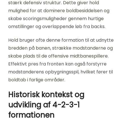
stærk defensiv struktur. Dette giver hold
mulighed for at dominere boldbesiddelsen og
skabe scoringsmuligheder gennem hurtige
omstillinger og overlappende løb fra backs.
Hold bruger ofte denne formation til at udnytte
bredden på banen, strække modstanderne og
skabe plads til de offensive midtbanespillere.
Effektivt pres fra fronten kan også forstyrre
modstanderens opbygningsspil, hvilket fører til
boldtab i farlige områder.
Historisk kontekst og
udvikling af 4-2-3-1
formationen