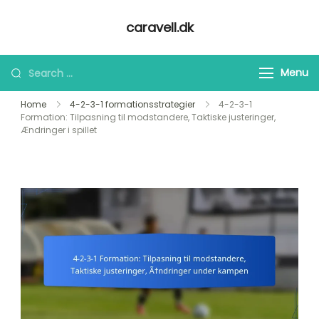
Skip
caravell.dk
to
content
Looking
Menu
for
Home
4-2-3-1 formationsstrategier
4-2-3-1
Something?
Formation: Tilpasning til modstandere, Taktiske justeringer,
Ændringer i spillet